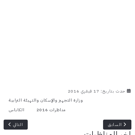
حدث بتاريخ: 17 فيفري 2016
وزارة التجهيز والإسكان والتهيئة الترابية
مناظرات 2016
الكاباس
المقال السابق: وزير التجارة: سيتم استيعاب أكثر من 189 ألف عاطل عن العمل ضمن الآليات الثلاث لوزارة التشغيل والتكوين المهني
المقال التالي:
السابق
التالي
اخر المناظرات