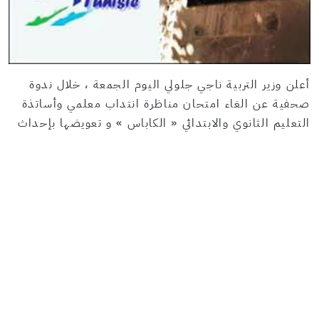
أعلن وزير التربية ناجي جلولي اليوم الجمعة ، خلال ندوة
صحفية عن الغاء امتحان مناظرة انتداب معلمي وأساتذة
التعليم الثانوي والابتدائي « الكاباس » و تعويضها بإحداث