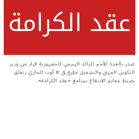
صدر بالعدد الأخير للرائد الرسمي للجمهورية قرار من وزير
التكوين المهني والتشغيل مؤرخ في 8 أوت الجاري يتعلق
بضبط معايير الانتفاع ببرنامج «عقد الكرامة».