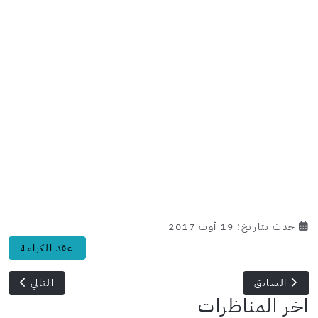
حدث بتاريخ: 19 أوت 2017
عقد الكرامة
المقال التال
المقال السابق: الاستراتيجية الوطنية للتشغيل ستسهم في استنباط
السابق
التالي
اخر المناظرات