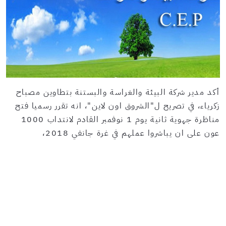
أكد مدير شركة البيئة والغراسة والبستنة بتطاوين مصباح
زكرياء، في تصريح ل"الشروق اون لاين"، انه تقرر رسميا فتح
مناظرة جهوية ثانية يوم 1 نوفمبر القادم لانتداب 1000
عون على ان يباشروا عملهم في غرة جانفي 2018،