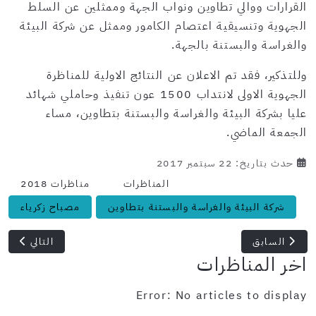
القرارات ووالي تطاوين ونواب الجهة وممثلين عن السلط
الجهوية وتنسيقية اعتصام الكامور وممثل عن شركة البيئة
والغراسة والبستنة بالجهة.
وللتذكير، فقد تم الاعلان عن النتائج الاولية للمناظرة
الجهوية الاولى لانتداب 1500 عون تنفيذ وحاملي شهائد
عليا بشركة البيئة والغراسة والبستنة بتطاوين، مساء
الجمعة الماضي.
حدث بتاريخ: 22 سبتمبر 2017
المناظرات
مناظرات 2018
شركة البيئة والغراسة والبستنة بتطاوين
مصباح زكرياء
المقال التالي: 8 آلاف فرصة عمل : شركة أوكرانية تنوي إحداث مصنع للسيارات والشا
المقال السابق: تحميل برامج الماجستير المهني في التربية والتعليم لل
السابق
التالي
اخر المناظرات
Error: No articles to display