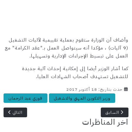
وأضاف أن الوزارة ستقوم بعملية تقييمية لآليات التشغيل
(9 آليات) ، مؤكدا أنه سيتواصل العمل بـ"عقد الكرامة" مع
العمل على تبسيط الإجراءات الإدارية وتسهيلها.
كما أشار الوزير أيضا إلى إمكانية إحداث آلية جديدة
للتشغيل تستهدف أصحاب الشهادات العليا.
حدث بتاريخ: 18 أكتوبر 2017
وزير التكوين المهني والتشغيل
فوزي عبد الرحمان
المقال السابق: انتداب أكثر من 1000 مراقب في وزارة المالية
المقال التالي: ت
السابق
التالي
اخر المناظرات