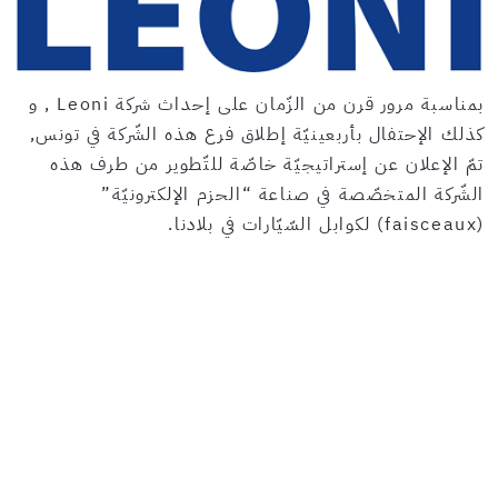
بمناسبة مرور قرن من الزّمان على إحداث شركة Leoni , و
كذلك الإحتفال بأربعينيّة إطلاق فرع هذه الشّركة في تونس,
تمّ الإعلان عن إستراتيجيّة خاصّة للتّطوير من طرف هذه
الشّركة المتخصّصة في صناعة “الحزم الإلكترونيّة”
(faisceaux) لكوابل السّيّارات في بلادنا.