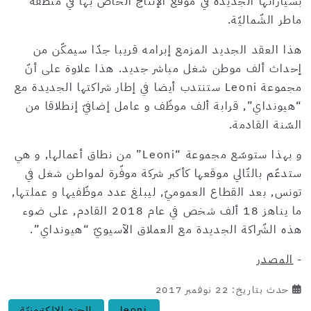
بسيّاراتها الجديدة في موقع الإنتاج الخاصّ بها في منطقة
ماطر الشّماليّة.
هذا العقد الجديد المزمع إبرامه قريبا جدّا سيمكّن من
إحداث ألف موطن شغل مباشر جديد. هذا علاوة على أنّ
مجموعة Leoni ستنتدب أيضا في إطار شراكتها الجديدة مع
“هيونداي”, قرابة ألف موظّف و عامل إضافيّ إنطلاقا من
السّنة القادمة.
و بهذا ستوسّع مجموعة “Leoni” من نطاق أعمالها, و هي
ستدعّم بالتّالي موقعها كأكبر شركة موفّرة لمواطن شغل في
تونس, بعد القطاع العموميّ, ليبلغ عدد موظّفيها و عملتها,
ما يناهز 18 ألف شخص في عام 2018 القادم, على ضوء
هذه الشّراكة الجديدة مع العملاق الآسيويّ “هيونداي”.
-
المصدر
حدث بتاريخ: 22 نوفمبر 2017
leoni
الحزم الإلكترونيّة