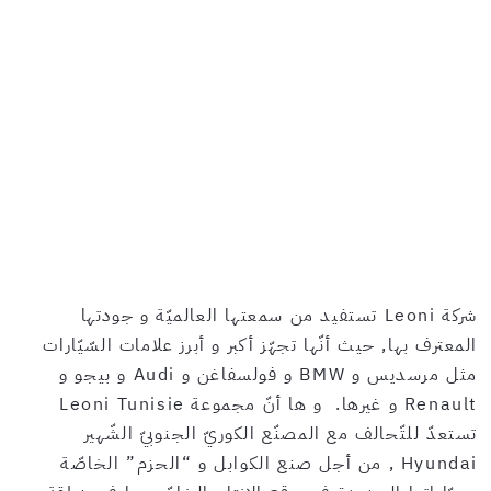
شركة Leoni تستفيد من سمعتها العالميّة و جودتها
المعترف بها, حيث أنّها تجهّز أكبر و أبرز علامات السّيّارات
مثل مرسديس و BMW و فولسفاغن و Audi و بيجو و
Renault و غيرها. و ها أنّ مجموعة Leoni Tunisie
تستعدّ للتّحالف مع المصنّع الكوريّ الجنوبيّ الشّهير
Hyundai , من أجل صنع الكوابل و “الحزم” الخاصّة