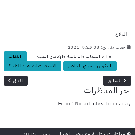
- البلاغ
حدث بتاريخ: 08 فيفري 2021
وزارة الشباب والرياضة والإدماج المهني
انتداب
التكوين المهني الخاص
الاختصاصات شبه الطبية
المقال السابق: وزارة التربية: نحو انتداب 3700 إطار تدريس خلال السنة الدراسية القادمة
المقال التالي: فتح باب ا
السابق
التالي
اخر المناظرات
Error: No articles to display
© مناظرات وطنية وعروض الشغل في تونس 2015 -