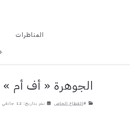
المناظرات
د
الجوهرة « أف أم » 
#
القطاع الخاص
نشر بتاريخ: 12 جانفي 2017