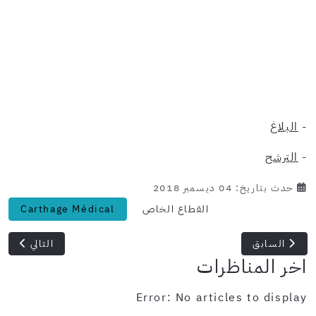
-
البلاغ
-
الترشح
حدث بتاريخ: 04 ديسمبر 2018
القطاع الخاص
Carthage Médical
المقال السابق: شركة Jumia تنتدب
المقال التال
السابق
التالي
اخر المناظرات
Error: No articles to display