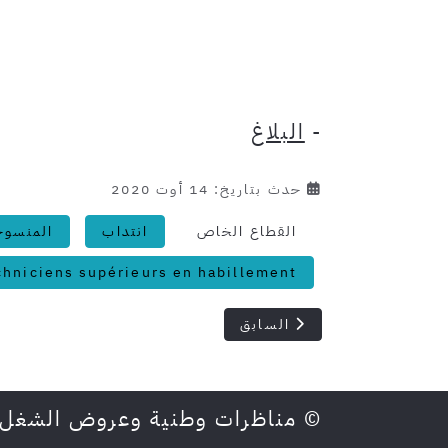
-
البلاغ
حدث بتاريخ: 14 أوت 2020
القطاع الخاص
انتداب
المنسوج
chniciens supérieurs en habillement
المقال السابق: شركة ليوني: انتداب 2000 عامل وعاملة سادسة أساسي وباكالوريا
السابق
© مناظرات وطنية وعروض الشغل في تونس 5