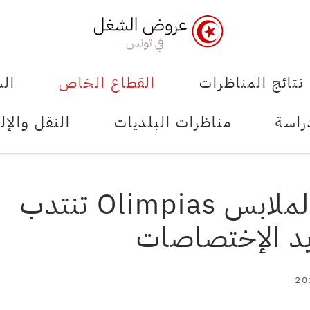
نتائج المناظرات
القطاع الخاص
الش
راسة
مناظرات البلديات
النقل والإل
شركة المنسوجات والملابس Olimpias تنتدب
يد الإختصاصات