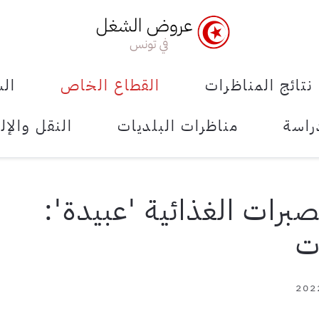
نتائج المناظرات
القطاع الخاص
الش
راسة
مناظرات البلديات
النقل والإل
برات الغذائية 'عبيدة':
ت