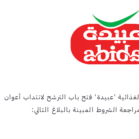
غذائية 'عبيدة' فتح باب الترشح لانتداب أعوان
اجعة الشروط المبينة بالبلاغ التالي: