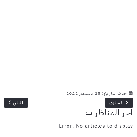
حدث بتاريخ: 25 ديسمبر 2022
المقال السابق: عزيزة : انتداب 06 أعوان في مختلف الإختصاصات
المقال التالي: ال
السابق
التالي
اخر المناظرات
Error: No articles to display