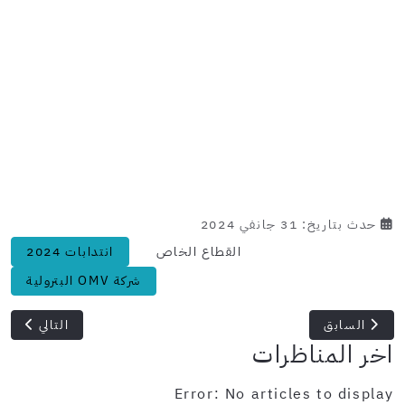
حدث بتاريخ: 31 جانفي 2024
القطاع الخاص
انتدابات 2024
شركة OMV البترولية
المقال السابق: شركة الصناعات الميكانيكية المغاربية: انتداب رئ
المقال التالي: شركة صحرا
السابق
التالي
اخر المناظرات
Error: No articles to display