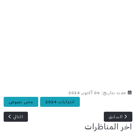
حدث بتاريخ: 06 أكتوبر 2024
انتدابات 2024
محرر نصوص
المقال السابق: الجامعة الأوروبية بتونس: انتداب عامل بكافيتيريا
المقال التالي: 
السابق
التالي
اخر المناظرات