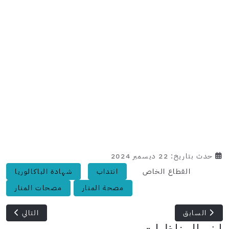
حدث بتاريخ: 22 ديسمبر 2024
القطاع الخاص
انتداب
شهادة الباكالوريا
مصحة المنار
مصحات المنار
المقال السابق: شركة انيفرسال: انتداب 05 سائقين مستوى بكالوريا
المقال التالي
السابق
التالي