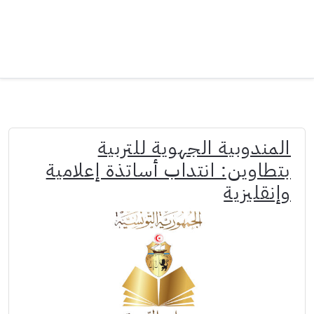
المندوبية الجهوية للتربية
بتطاوين: انتداب أساتذة إعلامية
وإنقليزية