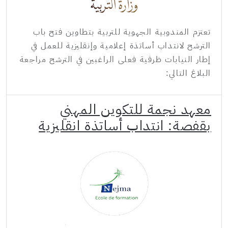
تعتزم المندوبية الجهوية للتربية بتطاوين فتح باب
الترشح لانتداب أساتذة إعلامية وإنقليزية للعمل في
إطار النيابات ظرفية فعلى الراغبين في الترشح مراجعة
البلاغ التالي:
معهد نجمة للتكوين المهني
بقفصة: انتداب أساتذة انقليزية