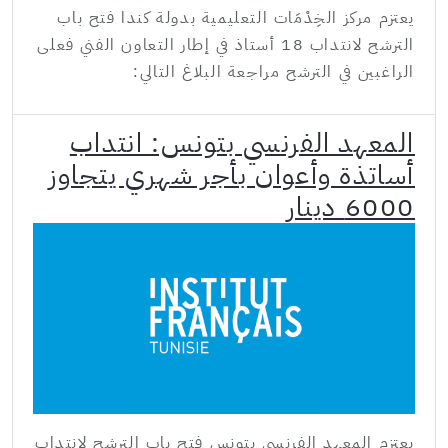
يعتزم مركز الخِدْمَات التعليمية بدولة كندا فتح باب
الترشح لانتداب 18 أستاذ في إطار التعاون الفني فعلى
الراغبين في الترشح مراجعة البلاغ التالي:
المعهد الفرنسي بتونس: انتداب
أساتذة وأعوان بأجر شهري يتجاوز
6000 دينار
يعتزم المعهد الفرنسي بتونس فتح باب الترشح لانتداب