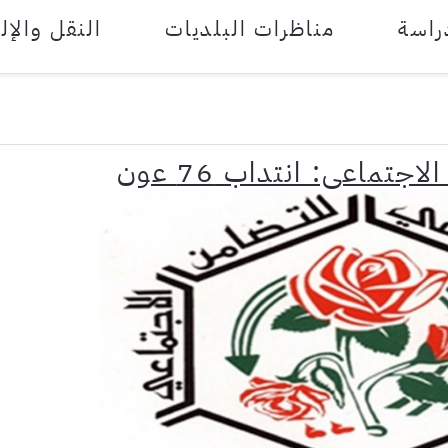
راسة
مناظرات البلديات
النقل والإل
تماعي: انتداب 76 عون