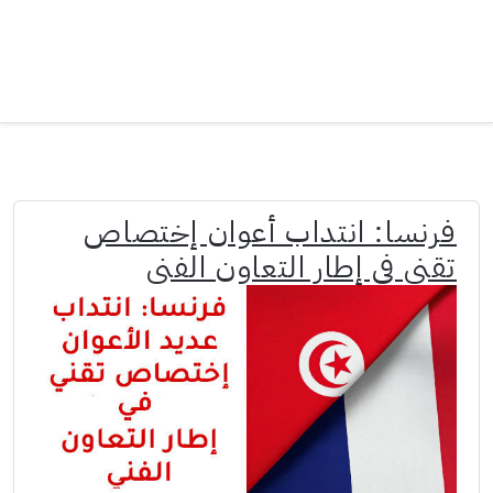
فرنسا: انتداب أعوان إختصاص
تقني في إطار التعاون الفني