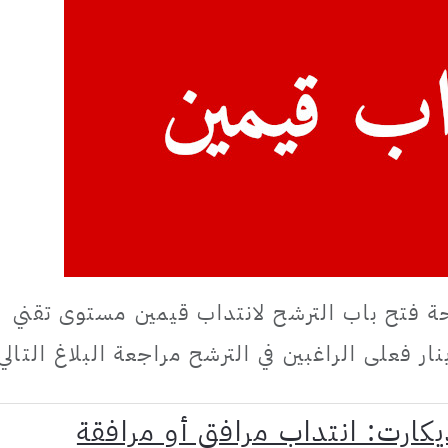
ة فتح باب الترشح لانتداب قيمين مستوى تقني
كارت: انتداب مرافق أو مرافقة