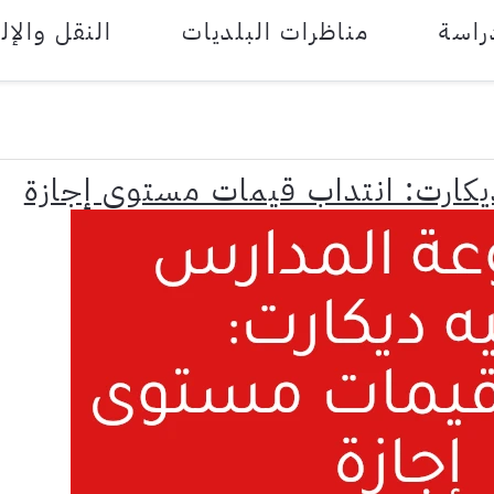
راسة
مناظرات البلديات
النقل والإل
يكارت: انتداب قيمات مستوى إجازة