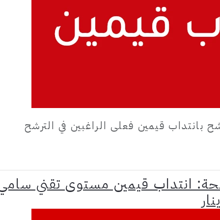
ح بانتداب قيمين فعلى الراغبين في الترشح
صحة: انتداب قيمين مستوى تقني سامي