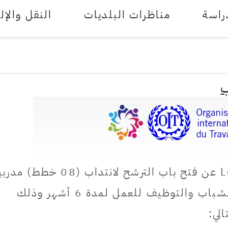
راسة
مناظرات البلديات
النقل والإل
ب
أعلن مكتب العمل الدولي Le BIT عن فتح باب الترشح لانتداب (08 خط
(des coachs) في إطار برنامج الشباب والتوظيف للعمل لمدة 6 أشهر وذلك
لي: