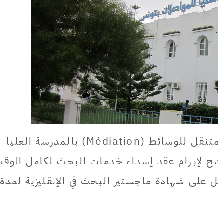
يعتزم مخبر البحث شبكة البث المتنقل للوسائط (Médiation) بالمدرسة العليا
ح لإبرام عقد إسداء خدمات البحث لكامل الوق
 01 عون متحصل على شهادة ماجستير البحث في الإنقليزية لمدة