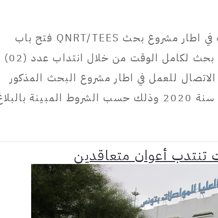
تعتزم المدرسة العليا للمواصلات في اطار مشروع بحث QNRT/TEES فتح باب
الترشح لإبرام عقد اسداء خدمات بحث لكامل الوقت من خلال انتداب عدد (02)
اتصال للعمل في اطار مشروع البحث المذكور
أعلاه لمدة 7 أشهر و نصف خلال سنة 2020 وذلك حسب الشروط المبينة بالبلا
ت تنتدب أعوان متعاقدين