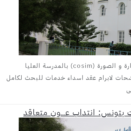
يعتزم مخبر البحث الاتصال ،الاشارة و الصورة (cosim) بالمدرسة العليا
شحات لابرام عقد اسداء خدمات للبحث لكامل
ى
 بتونس: انتداب عـــون متعاقد