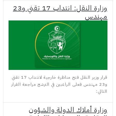
وزارة النقل: انتداب 17 تقني و23
مهندس
قرار وزير النقل فتح مناظرة خارجية لانتداب 17 تقني
و23 مهندس فعلى الراغبين في الترشح مراجعة القرار
التالي:
وزارة أملاك الدولة والشؤون