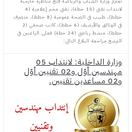
تعتزم وزارة الشباب والرياضة فتح مناظرة خارجية
لانتداب تقني (15 خطة)، تقني مخبر إعلامية (4
خطط)، طبيب في الصحة عمومية (8 خطط)، متصرف
في الوثائق والأرشيف (6 خطط)، كاتب صحفي (2
خطط)، منشط رياضي (24 خطة) فعلى الراغبين في
الترشح مراجعة البلاغ التالي:
وزارة الداخلية: لانتداب 05
مهندسين أوّل و02 تقنيين أوّل
و02 مساعدين تقنيين.