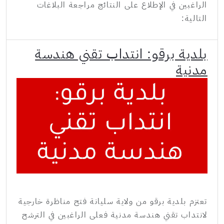
الراغبين في الإطلاع على النتائج مراجعة البلاغات
التالية:
بلدية برقو: انتداب تقني هندسة
مدنية
تعتزم بلدية برقو من ولاية سليانة فتح مناظرة خارجية
لانتداب تقني هندسة مدنية فعلى الراغبين في الترشح