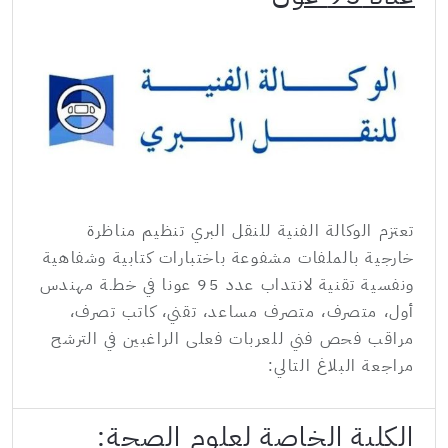
تعتزم الوكالة الفنية للنقل البري تنظيم مناظرة
خارجية بالملفات مشفوعة باختبارات كتابية وشفاهية
ونفسية تقنية لانتداب عدد 95 عونا في خطـة مهندس
أول، متصرف، متصرف مساعد، تقني، كاتب تصرف،
مراقب فحص فني للعربات فعلى الراغبين في الترشح
مراجعة البلاغ التالي:
الكلية الخاصة لعلوم الصحة: