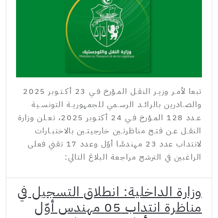
تبعا لأمـر وزيـر النقـل المـؤرخ فـي 23 أكـتـوبر 2025
والصـادرين بالرائـد الرسـمي للجمهوريـة التونسـية
عـدد 128 المـؤرخ فـي 24 أكتـوبر 2025، تعـلن وزارة
النقـل عـن فتـح مناظرتـين خارجيتـين بالاختبـارات
لانتداب عدد 23 مهندسًا أوّل وعدد 17 تقني فعلى
الراغبين في الترشح مراجعة البلاغ التالي:
وزارة الداخلية: انطلاق التسجيل في
مناظرة انتداب 05 مهندس أوّل