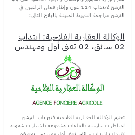
الترشح لانتداب 114 عون وإطار فعلى الراغبين في
الترشح مراجعة الشروط المبينة بالبلاغ التالي:
الوكالة العقارية الفلاحية: انتداب
02 سائق، 02 تقني أول ومهندس
تعتزم الوكـالة العقــارية الفلاحية فتح باب الترشح
لمناظرات خارجية بالملفات مشفوعة باختبارات شفوية
لانتداب انتداب سائق، تقني أول ومهندس بمقتضى