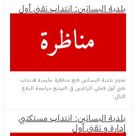
بلدية البساتين: انتداب تقني أول
تعتزم بلدية البساتين فتح مناظرة خارجية لانتداب
تقني أول فعلى الراغبين في الترشح مراجعة البلاغ
التالي:
بلدية البساتين: انتداب مستكتبي
إدارة و تقني أول