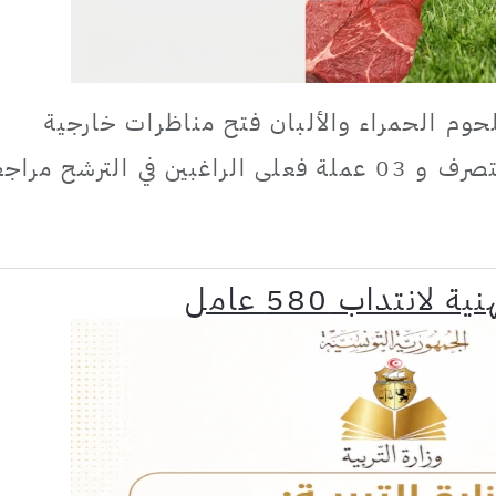
حوم الحمراء والألبان فتح مناظرات خارجية
للانتداب انتداب مهندس أول، متصرف و 03 عملة فعلى الراغبين في الترشح مرا
انتداب 580 عامل