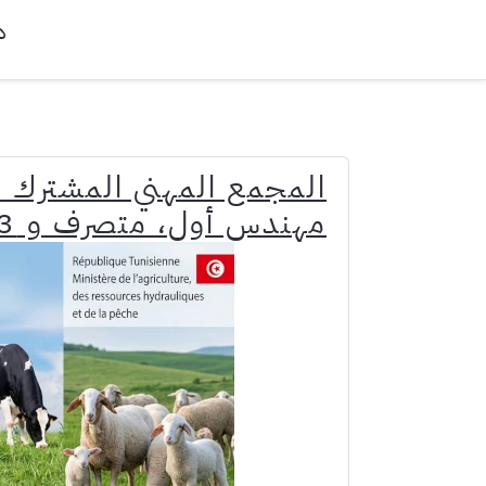
د
المجمع المهني المشترك لل
مهندس أول، متصرف و 03 عملة