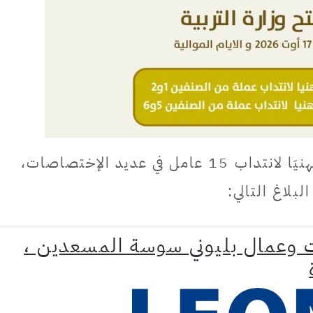
تعتزم وزارة التربية فتح اختبارًا مهنيَا لانتداب 15 عامل في عديد الإختصاصات،
بلاغ التالي:
ات وعمال بليوني سوسة المسعدين ،