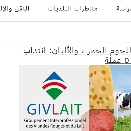
راسة
مناظرات البلديات
النقل والإل
حوم الحمراء والألبان: انتداب