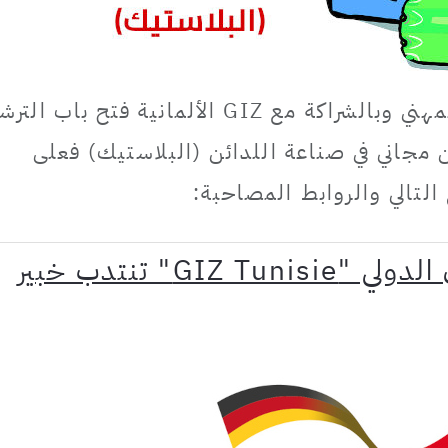
تعتزم وزارة التشغيل والتكوين المهني وبالشراكة مع GIZ الألمانية فتح باب ا
 مجاني في صناعة اللدائن (البلاستيك) فعلى
 التالي والروابط المصاحبة:
الجمعية الألمانية للتعاون الدولي "GIZ Tunisie" تنتدب خبير