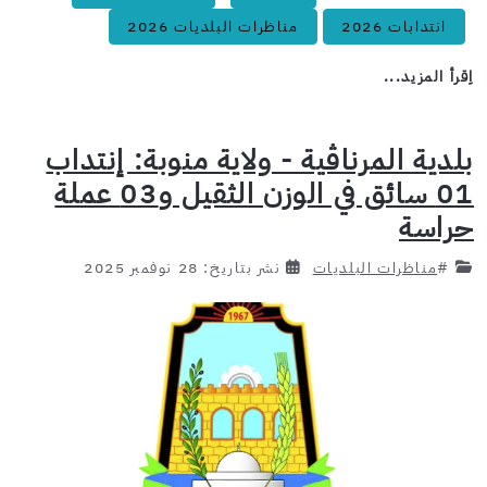
انتدابات 2026
مناظرات البلديات 2026
اِقرأ المزيد...
بلدية المرناڨية - ولاية منوبة: إنتداب
01 سائق في الوزن الثقيل و03 عملة
حراسة
#
مناظرات البلديات
نشر بتاريخ: 28 نوفمبر 2025