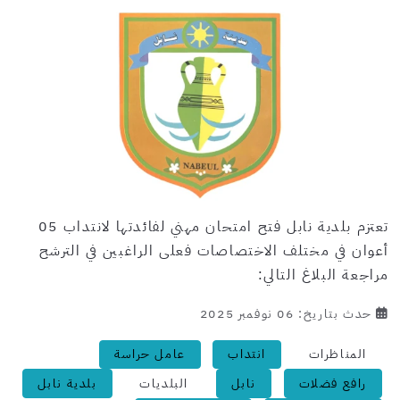
تعتزم بلدية نابل فتح امتحان مهني لفائدتها لانتداب 05
أعوان في مختلف الاختصاصات فعلى الراغبين في الترشح
مراجعة البلاغ التالي:
حدث بتاريخ: 06 نوفمبر 2025
المناظرات
انتداب
عامل حراسة
رافع فضلات
نابل
البلديات
بلدية نابل