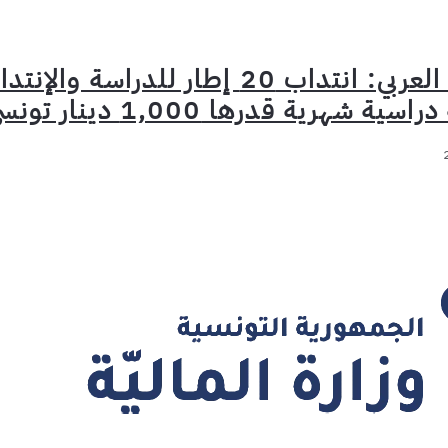
معهد تمويل التنمية بالمغرب العربي: انتداب 20 إطار للدراسة والإ
هرية قدرها 1,000 دينار تونسي