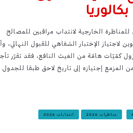
 للمناظرة الخارجية لانتداب مراقبين للمصالح
وان سنة 2024 والمدعوين لاجتياز الإختبار الشفاهي للقبول النهائي، وأ
ول كمّيّات هامّة من الغيث النافع، فقد تقرّر تأج
ن المزمع إجتيازه إلى تاريخ لاحق طبقا للجدول
مناظرات 2026
انتدابات 2026