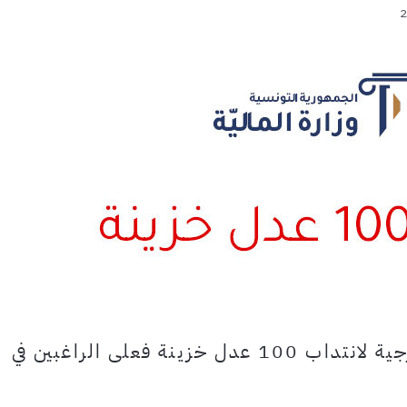
قرار وزارة المالية بفتح مناظرة خارجية لانتداب 100 عدل خزينة فعلى الراغبين في